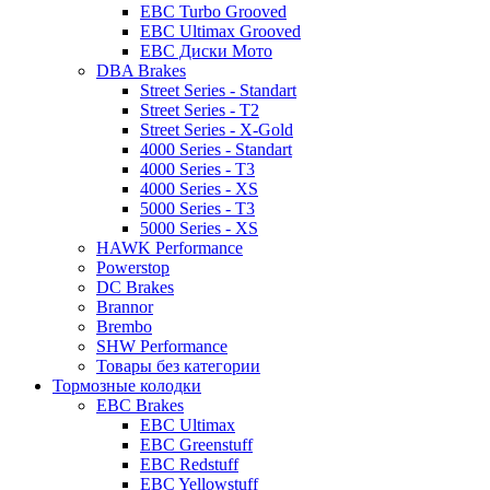
EBC Turbo Grooved
EBC Ultimax Grooved
EBC Диски Мото
DBA Brakes
Street Series - Standart
Street Series - T2
Street Series - X-Gold
4000 Series - Standart
4000 Series - T3
4000 Series - XS
5000 Series - T3
5000 Series - XS
HAWK Performance
Powerstop
DC Brakes
Brannor
Brembo
SHW Performance
Товары без категории
Тормозные колодки
EBC Brakes
EBC Ultimax
EBC Greenstuff
EBC Redstuff
EBC Yellowstuff