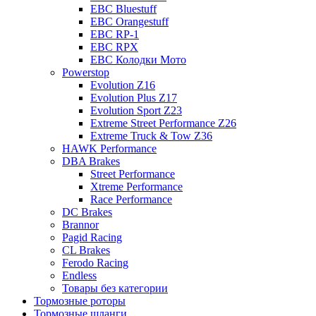
EBC Bluestuff
EBC Orangestuff
EBC RP-1
EBC RPX
EBC Колодки Мото
Powerstop
Evolution Z16
Evolution Plus Z17
Evolution Sport Z23
Extreme Street Performance Z26
Extreme Truck & Tow Z36
HAWK Performance
DBA Brakes
Street Performance
Xtreme Performance
Race Performance
DC Brakes
Brannor
Pagid Racing
CL Brakes
Ferodo Racing
Endless
Товары без категории
Тормозные роторы
Тормозные шланги