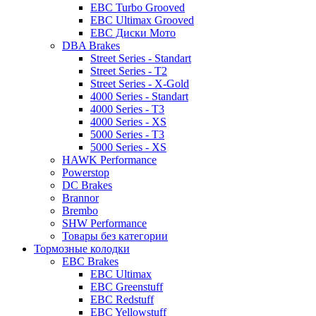
EBC Turbo Grooved
EBC Ultimax Grooved
EBC Диски Мото
DBA Brakes
Street Series - Standart
Street Series - T2
Street Series - X-Gold
4000 Series - Standart
4000 Series - T3
4000 Series - XS
5000 Series - T3
5000 Series - XS
HAWK Performance
Powerstop
DC Brakes
Brannor
Brembo
SHW Performance
Товары без категории
Тормозные колодки
EBC Brakes
EBC Ultimax
EBC Greenstuff
EBC Redstuff
EBC Yellowstuff