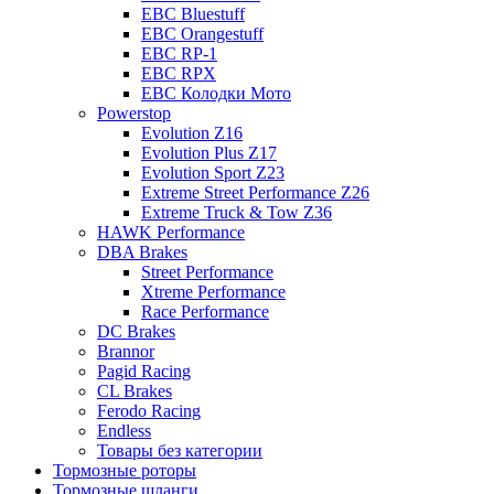
EBC Bluestuff
EBC Orangestuff
EBC RP-1
EBC RPX
EBC Колодки Мото
Powerstop
Evolution Z16
Evolution Plus Z17
Evolution Sport Z23
Extreme Street Performance Z26
Extreme Truck & Tow Z36
HAWK Performance
DBA Brakes
Street Performance
Xtreme Performance
Race Performance
DC Brakes
Brannor
Pagid Racing
CL Brakes
Ferodo Racing
Endless
Товары без категории
Тормозные роторы
Тормозные шланги