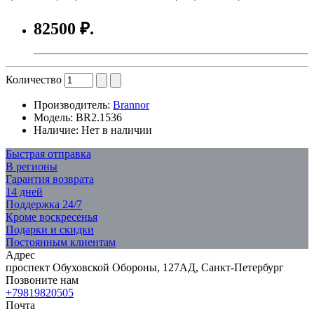
82500 ₽.
Количество
Производитель:
Brannor
Модель:
BR2.1536
Наличие:
Нет в наличии
Быстрая отправка
В регионы
Гарантия возврата
14 дней
Поддержка 24/7
Кроме воскресенья
Подарки и скидки
Постоянным клиентам
Адрес
проспект Обуховской Обороны, 127АД, Санкт-Петербург
Позвоните нам
+79819820505
Почта