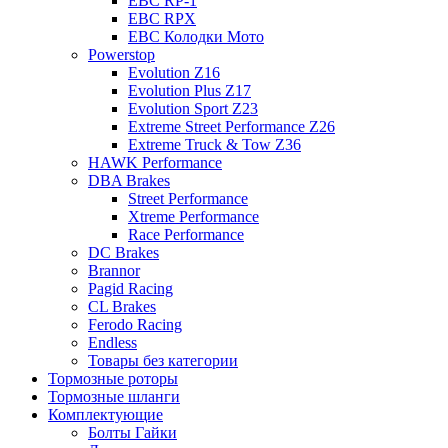
EBC RP-1
EBC RPX
EBC Колодки Мото
Powerstop
Evolution Z16
Evolution Plus Z17
Evolution Sport Z23
Extreme Street Performance Z26
Extreme Truck & Tow Z36
HAWK Performance
DBA Brakes
Street Performance
Xtreme Performance
Race Performance
DC Brakes
Brannor
Pagid Racing
CL Brakes
Ferodo Racing
Endless
Товары без категории
Тормозные роторы
Тормозные шланги
Комплектующие
Болты Гайки