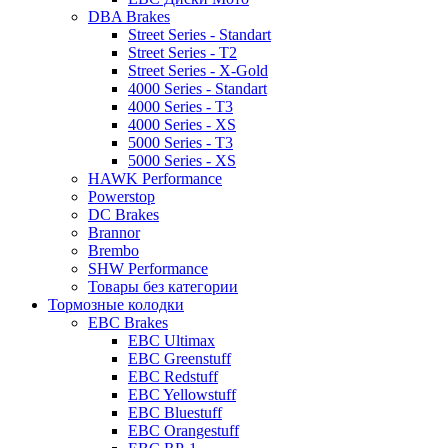
DBA Brakes
Street Series - Standart
Street Series - T2
Street Series - X-Gold
4000 Series - Standart
4000 Series - T3
4000 Series - XS
5000 Series - T3
5000 Series - XS
HAWK Performance
Powerstop
DC Brakes
Brannor
Brembo
SHW Performance
Товары без категории
Тормозные колодки
EBC Brakes
EBC Ultimax
EBC Greenstuff
EBC Redstuff
EBC Yellowstuff
EBC Bluestuff
EBC Orangestuff