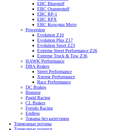
EBC Bluestuff
EBC Orangestuff
EBC RP-1
EBC RPX
EBC Колодки Мото
Powerstop
Evolution Z16
Evolution Plus Z17
Evolution Sport Z23
Extreme Street Performance Z26
Extreme Truck & Tow Z36
HAWK Performance
DBA Brakes
Street Performance
Xtreme Performance
Race Performance
DC Brakes
Brannor
Pagid Racing
CL Brakes
Ferodo Racing
Endless
Товары без категории
Тормозные роторы
Тормозные шланги