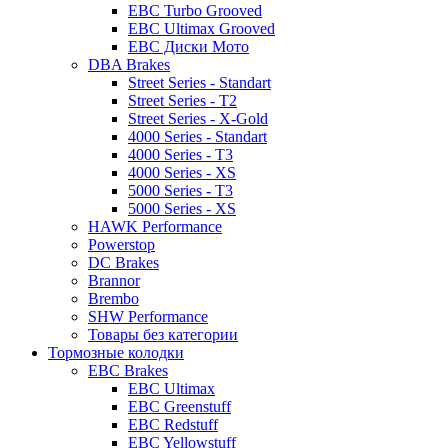
EBC Turbo Grooved
EBC Ultimax Grooved
EBC Диски Мото
DBA Brakes
Street Series - Standart
Street Series - T2
Street Series - X-Gold
4000 Series - Standart
4000 Series - T3
4000 Series - XS
5000 Series - T3
5000 Series - XS
HAWK Performance
Powerstop
DC Brakes
Brannor
Brembo
SHW Performance
Товары без категории
Тормозные колодки
EBC Brakes
EBC Ultimax
EBC Greenstuff
EBC Redstuff
EBC Yellowstuff