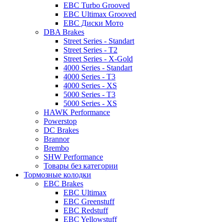
EBC Turbo Grooved
EBC Ultimax Grooved
EBC Диски Мото
DBA Brakes
Street Series - Standart
Street Series - T2
Street Series - X-Gold
4000 Series - Standart
4000 Series - T3
4000 Series - XS
5000 Series - T3
5000 Series - XS
HAWK Performance
Powerstop
DC Brakes
Brannor
Brembo
SHW Performance
Товары без категории
Тормозные колодки
EBC Brakes
EBC Ultimax
EBC Greenstuff
EBC Redstuff
EBC Yellowstuff