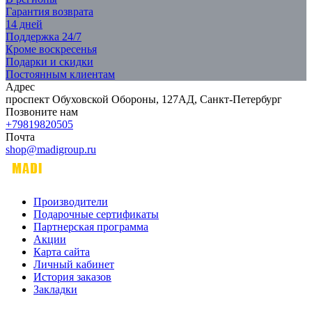
Гарантия возврата
14 дней
Поддержка 24/7
Кроме воскресенья
Подарки и скидки
Постоянным клиентам
Адрес
проспект Обуховской Обороны, 127АД, Санкт-Петербург
Позвоните нам
+79819820505
Почта
shop@madigroup.ru
Производители
Подарочные сертификаты
Партнерская программа
Акции
Карта сайта
Личный кабинет
История заказов
Закладки