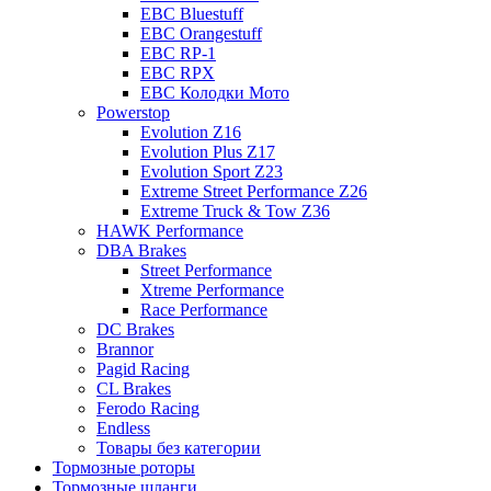
EBC Bluestuff
EBC Orangestuff
EBC RP-1
EBC RPX
EBC Колодки Мото
Powerstop
Evolution Z16
Evolution Plus Z17
Evolution Sport Z23
Extreme Street Performance Z26
Extreme Truck & Tow Z36
HAWK Performance
DBA Brakes
Street Performance
Xtreme Performance
Race Performance
DC Brakes
Brannor
Pagid Racing
CL Brakes
Ferodo Racing
Endless
Товары без категории
Тормозные роторы
Тормозные шланги