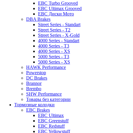
EBC Turbo Grooved
EBC Ultimax Grooved
EBC Диски Мото
DBA Brakes
Street Series - Standart
Street Series - T2
Street Series - X-Gold
4000 Series - Standart
4000 Series - T3
4000 Series - XS
5000 Series - T3
5000 Series - XS
HAWK Performance
Powerstop
DC Brakes
Brannor
Brembo
SHW Performance
Товары без категории
Тормозные колодки
EBC Brakes
EBC Ultimax
EBC Greenstuff
EBC Redstuff
EBC Yellowstuff