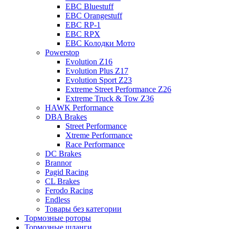
EBC Bluestuff
EBC Orangestuff
EBC RP-1
EBC RPX
EBC Колодки Мото
Powerstop
Evolution Z16
Evolution Plus Z17
Evolution Sport Z23
Extreme Street Performance Z26
Extreme Truck & Tow Z36
HAWK Performance
DBA Brakes
Street Performance
Xtreme Performance
Race Performance
DC Brakes
Brannor
Pagid Racing
CL Brakes
Ferodo Racing
Endless
Товары без категории
Тормозные роторы
Тормозные шланги