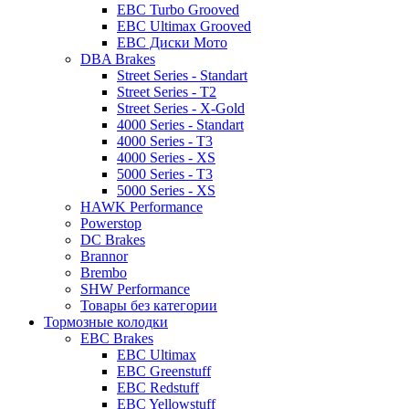
EBC Turbo Grooved
EBC Ultimax Grooved
EBC Диски Мото
DBA Brakes
Street Series - Standart
Street Series - T2
Street Series - X-Gold
4000 Series - Standart
4000 Series - T3
4000 Series - XS
5000 Series - T3
5000 Series - XS
HAWK Performance
Powerstop
DC Brakes
Brannor
Brembo
SHW Performance
Товары без категории
Тормозные колодки
EBC Brakes
EBC Ultimax
EBC Greenstuff
EBC Redstuff
EBC Yellowstuff