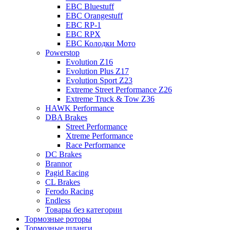
EBC Bluestuff
EBC Orangestuff
EBC RP-1
EBC RPX
EBC Колодки Мото
Powerstop
Evolution Z16
Evolution Plus Z17
Evolution Sport Z23
Extreme Street Performance Z26
Extreme Truck & Tow Z36
HAWK Performance
DBA Brakes
Street Performance
Xtreme Performance
Race Performance
DC Brakes
Brannor
Pagid Racing
CL Brakes
Ferodo Racing
Endless
Товары без категории
Тормозные роторы
Тормозные шланги