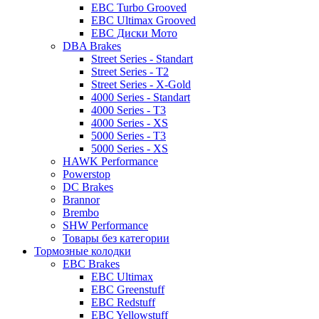
EBC Turbo Grooved
EBC Ultimax Grooved
EBC Диски Мото
DBA Brakes
Street Series - Standart
Street Series - T2
Street Series - X-Gold
4000 Series - Standart
4000 Series - T3
4000 Series - XS
5000 Series - T3
5000 Series - XS
HAWK Performance
Powerstop
DC Brakes
Brannor
Brembo
SHW Performance
Товары без категории
Тормозные колодки
EBC Brakes
EBC Ultimax
EBC Greenstuff
EBC Redstuff
EBC Yellowstuff