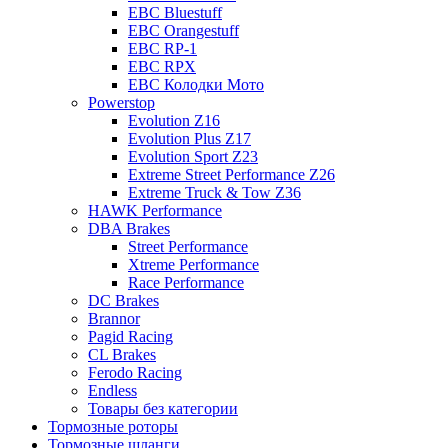
EBC Bluestuff
EBC Orangestuff
EBC RP-1
EBC RPX
EBC Колодки Мото
Powerstop
Evolution Z16
Evolution Plus Z17
Evolution Sport Z23
Extreme Street Performance Z26
Extreme Truck & Tow Z36
HAWK Performance
DBA Brakes
Street Performance
Xtreme Performance
Race Performance
DC Brakes
Brannor
Pagid Racing
CL Brakes
Ferodo Racing
Endless
Товары без категории
Тормозные роторы
Тормозные шланги