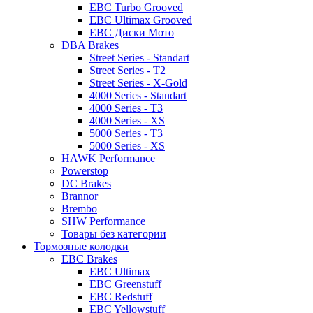
EBC Turbo Grooved
EBC Ultimax Grooved
EBC Диски Мото
DBA Brakes
Street Series - Standart
Street Series - T2
Street Series - X-Gold
4000 Series - Standart
4000 Series - T3
4000 Series - XS
5000 Series - T3
5000 Series - XS
HAWK Performance
Powerstop
DC Brakes
Brannor
Brembo
SHW Performance
Товары без категории
Тормозные колодки
EBC Brakes
EBC Ultimax
EBC Greenstuff
EBC Redstuff
EBC Yellowstuff