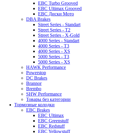
EBC Turbo Grooved
EBC Ultimax Grooved
EBC Диски Мото
DBA Brakes
Street Series - Standart
Street Series - T2
Street Series - X-Gold
4000 Series - Standart
4000 Series - T3
4000 Series - XS
5000 Series - T3
5000 Series - XS
HAWK Performance
Powerstop
DC Brakes
Brannor
Brembo
SHW Performance
Товары без категории
Тормозные колодки
EBC Brakes
EBC Ultimax
EBC Greenstuff
EBC Redstuff
EBC Yellowstuff