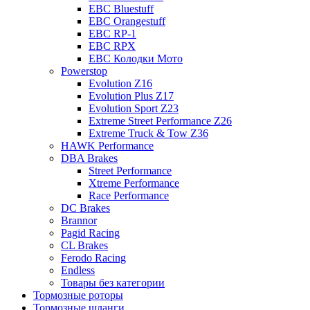
EBC Bluestuff
EBC Orangestuff
EBC RP-1
EBC RPX
EBC Колодки Мото
Powerstop
Evolution Z16
Evolution Plus Z17
Evolution Sport Z23
Extreme Street Performance Z26
Extreme Truck & Tow Z36
HAWK Performance
DBA Brakes
Street Performance
Xtreme Performance
Race Performance
DC Brakes
Brannor
Pagid Racing
CL Brakes
Ferodo Racing
Endless
Товары без категории
Тормозные роторы
Тормозные шланги