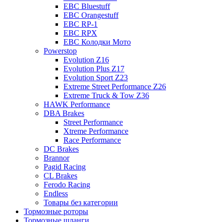
EBC Bluestuff
EBC Orangestuff
EBC RP-1
EBC RPX
EBC Колодки Мото
Powerstop
Evolution Z16
Evolution Plus Z17
Evolution Sport Z23
Extreme Street Performance Z26
Extreme Truck & Tow Z36
HAWK Performance
DBA Brakes
Street Performance
Xtreme Performance
Race Performance
DC Brakes
Brannor
Pagid Racing
CL Brakes
Ferodo Racing
Endless
Товары без категории
Тормозные роторы
Тормозные шланги