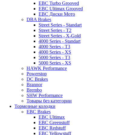
EBC Turbo Grooved
EBC Ultimax Grooved
EBC Диски Мото
DBA Brakes
Street Series - Standart
Street Series - T2
Street Series - X-Gold
4000 Series - Standart
4000 Series - T3
4000 Series - XS
5000 Series - T3
5000 Series - XS
HAWK Performance
Powerstop
DC Brakes
Brannor
Brembo
SHW Performance
Товары без категории
Тормозные колодки
EBC Brakes
EBC Ultimax
EBC Greenstuff
EBC Redstuff
EBC Yellowstuff