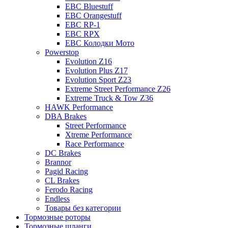
EBC Bluestuff
EBC Orangestuff
EBC RP-1
EBC RPX
EBC Колодки Мото
Powerstop
Evolution Z16
Evolution Plus Z17
Evolution Sport Z23
Extreme Street Performance Z26
Extreme Truck & Tow Z36
HAWK Performance
DBA Brakes
Street Performance
Xtreme Performance
Race Performance
DC Brakes
Brannor
Pagid Racing
CL Brakes
Ferodo Racing
Endless
Товары без категории
Тормозные роторы
Тормозные шланги