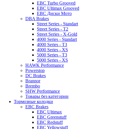
EBC Turbo Grooved
EBC Ultimax Grooved
EBC Диски Мото
DBA Brakes
Street Series - Standart
Street Series - T2
Street Series - X-Gold
4000 Series - Standart
4000 Series - T3
4000 Series - XS
5000 Series - T3
5000 Series - XS
HAWK Performance
Powerstop
DC Brakes
Brannor
Brembo
SHW Performance
Товары без категории
Тормозные колодки
EBC Brakes
EBC Ultimax
EBC Greenstuff
EBC Redstuff
EBC Yellowstuff