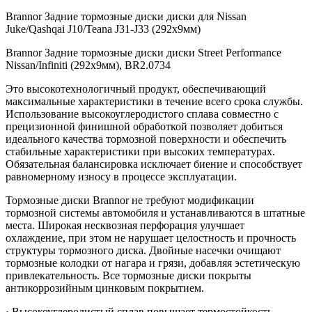
Brannor Задние тормозные диски диски для Nissan
Juke/Qashqai J10/Teana J31-J33 (292x9мм)
Brannor Задние тормозные диски диски Street Performance
Nissan/Infiniti (292x9мм), BR2.0734
Это высокотехнологичный продукт, обеспечивающий
максимальные характеристики в течение всего срока службы.
Использование высокоуглеродистого сплава совместно с
прецизионной финишной обработкой позволяет добиться
идеального качества тормозной поверхности и обеспечить
стабильные характеристики при высоких температурах.
Обязательная балансировка исключает биение и способствует
равномерному износу в процессе эксплуатации.
Тормозные диски Brannor не требуют модификации
тормозной системы автомобиля и устанавливаются в штатные
места. Широкая несквозная перфорация улучшает
охлаждение, при этом не нарушает целостность и прочность
структуры тормозного диска. Двойные насечки очищают
тормозные колодки от нагара и грязи, добавляя эстетическую
привлекательность. Все тормозные диски покрыты
антикоррозийным цинковым покрытием.
· Высокоуглеродистый сплав повышает термостойкость