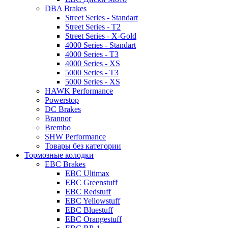
DBA Brakes
Street Series - Standart
Street Series - T2
Street Series - X-Gold
4000 Series - Standart
4000 Series - T3
4000 Series - XS
5000 Series - T3
5000 Series - XS
HAWK Performance
Powerstop
DC Brakes
Brannor
Brembo
SHW Performance
Товары без категории
Тормозные колодки
EBC Brakes
EBC Ultimax
EBC Greenstuff
EBC Redstuff
EBC Yellowstuff
EBC Bluestuff
EBC Orangestuff