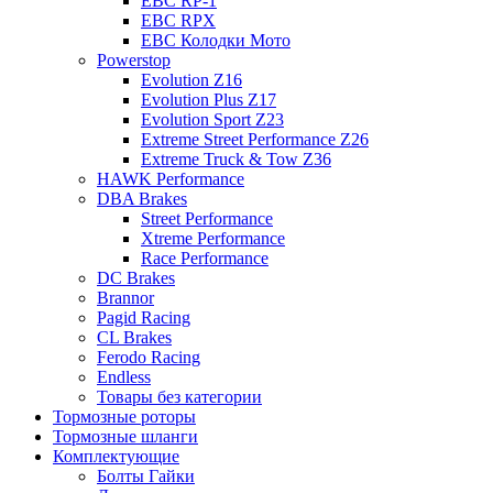
EBC RP-1
EBC RPX
EBC Колодки Мото
Powerstop
Evolution Z16
Evolution Plus Z17
Evolution Sport Z23
Extreme Street Performance Z26
Extreme Truck & Tow Z36
HAWK Performance
DBA Brakes
Street Performance
Xtreme Performance
Race Performance
DC Brakes
Brannor
Pagid Racing
CL Brakes
Ferodo Racing
Endless
Товары без категории
Тормозные роторы
Тормозные шланги
Комплектующие
Болты Гайки