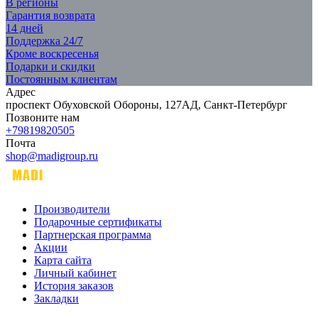
В регионы
Гарантия возврата
14 дней
Поддержка 24/7
Кроме воскресенья
Подарки и скидки
Постоянным клиентам
Адрес
проспект Обуховской Обороны, 127АД, Санкт-Петербург
Позвоните нам
+79819820505
Почта
shop@madigroup.ru
Производители
Подарочные сертификаты
Партнерская программа
Акции
Карта сайта
Личный кабинет
История заказов
Закладки