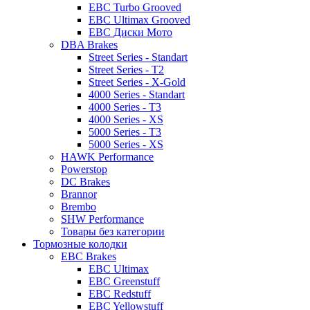
EBC Turbo Grooved
EBC Ultimax Grooved
EBC Диски Мото
DBA Brakes
Street Series - Standart
Street Series - T2
Street Series - X-Gold
4000 Series - Standart
4000 Series - T3
4000 Series - XS
5000 Series - T3
5000 Series - XS
HAWK Performance
Powerstop
DC Brakes
Brannor
Brembo
SHW Performance
Товары без категории
Тормозные колодки
EBC Brakes
EBC Ultimax
EBC Greenstuff
EBC Redstuff
EBC Yellowstuff