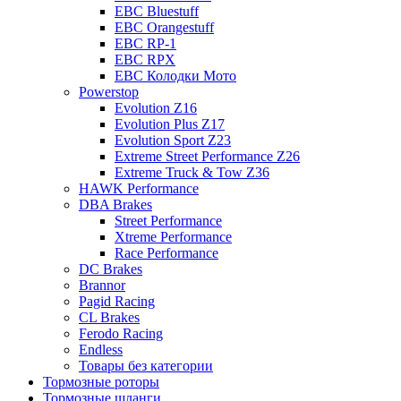
EBC Bluestuff
EBC Orangestuff
EBC RP-1
EBC RPX
EBC Колодки Мото
Powerstop
Evolution Z16
Evolution Plus Z17
Evolution Sport Z23
Extreme Street Performance Z26
Extreme Truck & Tow Z36
HAWK Performance
DBA Brakes
Street Performance
Xtreme Performance
Race Performance
DC Brakes
Brannor
Pagid Racing
CL Brakes
Ferodo Racing
Endless
Товары без категории
Тормозные роторы
Тормозные шланги