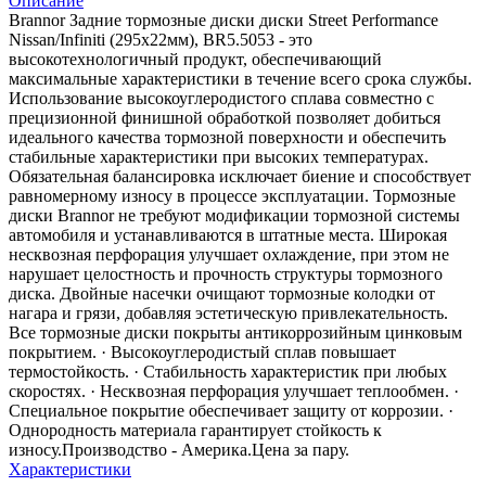
Описание
Brannor Задние тормозные диски диски Street Performance
Nissan/Infiniti (295x22мм), BR5.5053 - это
высокотехнологичный продукт, обеспечивающий
максимальные характеристики в течение всего срока службы.
Использование высокоуглеродистого сплава совместно с
прецизионной финишной обработкой позволяет добиться
идеального качества тормозной поверхности и обеспечить
стабильные характеристики при высоких температурах.
Обязательная балансировка исключает биение и способствует
равномерному износу в процессе эксплуатации. Тормозные
диски Brannor не требуют модификации тормозной системы
автомобиля и устанавливаются в штатные места. Широкая
несквозная перфорация улучшает охлаждение, при этом не
нарушает целостность и прочность структуры тормозного
диска. Двойные насечки очищают тормозные колодки от
нагара и грязи, добавляя эстетическую привлекательность.
Все тормозные диски покрыты антикоррозийным цинковым
покрытием. · Высокоуглеродистый сплав повышает
термостойкость. · Стабильность характеристик при любых
скоростях. · Несквозная перфорация улучшает теплообмен. ·
Специальное покрытие обеспечивает защиту от коррозии. ·
Однородность материала гарантирует стойкость к
износу.Производство - Америка.Цена за пару.
Характеристики