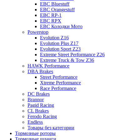
EBC Bluestuff
EBC Orangestuff
EBC RP-1
EBC RPX
EBC Колодки Мото
Powerstop
Evolution Z16
Evolution Plus Z17
Evolution Sport Z23
Extreme Street Performance Z26
Extreme Truck & Tow Z36
HAWK Performance
DBA Brakes
Street Performance
Xtreme Performance
Race Performance
DC Brakes
Brannor
Pagid Racing
CL Brakes
Ferodo Racing
Endless
Товары без категории
Тормозные роторы
Тормозные шланги