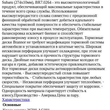
Subaru (274x10мм), BR7.0264 - это высокотехнологичный
продукт, обеспечивающий максимальные характеристики в
течение всего срока службы. Использование
высокоуглеродистого сплава совместно с прецизионной
финишной обработкой позволяет добиться идеального
качества тормозной поверхности и обеспечить стабильные
характеристики при высоких температурах. Обязательная
балансировка исключает биение и способствует
равномерному износу в процессе эксплуатации. Тормозные
диски Brannor не требуют модификации тормозной системы
автомобиля и устанавливаются в штатные места. Широкая
несквозная перфорация улучшает охлаждение, при этом не
нарушает целостность и прочность структуры тормозного
диска. Двойные насечки очищают тормозные колодки от
нагара и грязи, добавляя эстетическую привлекательность.
Все тормозные диски покрыты антикоррозийным цинковым
покрытием. · Высокоуглеродистый сплав повышает
термостойкость. · Стабильность характеристик при любых
скоростях. · Несквозная перфорация улучшает теплообмен. ·
Специальное покрытие обеспечивает защиту от коррозии. ·
Однородность материала гарантирует стойкость к
износу.Производство - Америка.Цена за пару.
Характеристики
Основные