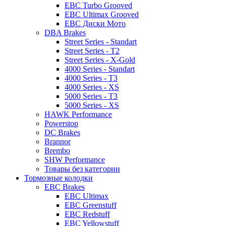
EBC Turbo Grooved
EBC Ultimax Grooved
EBC Диски Мото
DBA Brakes
Street Series - Standart
Street Series - T2
Street Series - X-Gold
4000 Series - Standart
4000 Series - T3
4000 Series - XS
5000 Series - T3
5000 Series - XS
HAWK Performance
Powerstop
DC Brakes
Brannor
Brembo
SHW Performance
Товары без категории
Тормозные колодки
EBC Brakes
EBC Ultimax
EBC Greenstuff
EBC Redstuff
EBC Yellowstuff