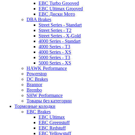
EBC Turbo Grooved
EBC Ultimax Grooved
EBC Диски Мото
DBA Brakes
Street Series - Standart
Street Series - T2
Street Series - X-Gold
4000 Series - Standart
4000 Series - T3
4000 Series - XS
5000 Series - T3
5000 Series - XS
HAWK Performance
Powerstop
DC Brakes
Brannor
Brembo
SHW Performance
Товары без категории
Тормозные колодки
EBC Brakes
EBC Ultimax
EBC Greenstuff
EBC Redstuff
EBC Yellowstuff