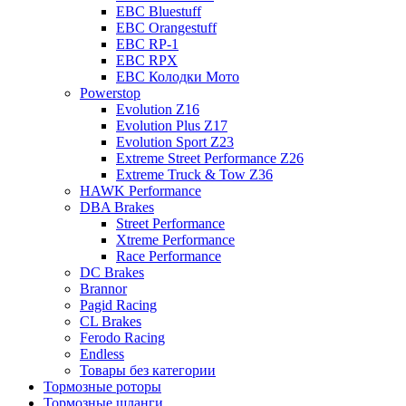
EBC Bluestuff
EBC Orangestuff
EBC RP-1
EBC RPX
EBC Колодки Мото
Powerstop
Evolution Z16
Evolution Plus Z17
Evolution Sport Z23
Extreme Street Performance Z26
Extreme Truck & Tow Z36
HAWK Performance
DBA Brakes
Street Performance
Xtreme Performance
Race Performance
DC Brakes
Brannor
Pagid Racing
CL Brakes
Ferodo Racing
Endless
Товары без категории
Тормозные роторы
Тормозные шланги