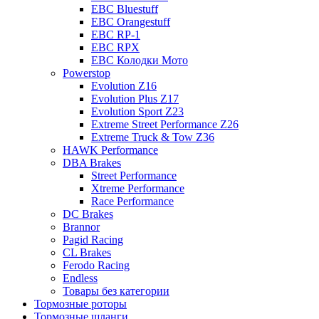
EBC Bluestuff
EBC Orangestuff
EBC RP-1
EBC RPX
EBC Колодки Мото
Powerstop
Evolution Z16
Evolution Plus Z17
Evolution Sport Z23
Extreme Street Performance Z26
Extreme Truck & Tow Z36
HAWK Performance
DBA Brakes
Street Performance
Xtreme Performance
Race Performance
DC Brakes
Brannor
Pagid Racing
CL Brakes
Ferodo Racing
Endless
Товары без категории
Тормозные роторы
Тормозные шланги