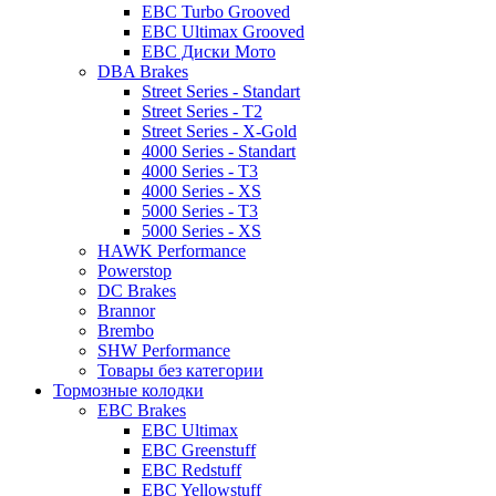
EBC Turbo Grooved
EBC Ultimax Grooved
EBC Диски Мото
DBA Brakes
Street Series - Standart
Street Series - T2
Street Series - X-Gold
4000 Series - Standart
4000 Series - T3
4000 Series - XS
5000 Series - T3
5000 Series - XS
HAWK Performance
Powerstop
DC Brakes
Brannor
Brembo
SHW Performance
Товары без категории
Тормозные колодки
EBC Brakes
EBC Ultimax
EBC Greenstuff
EBC Redstuff
EBC Yellowstuff