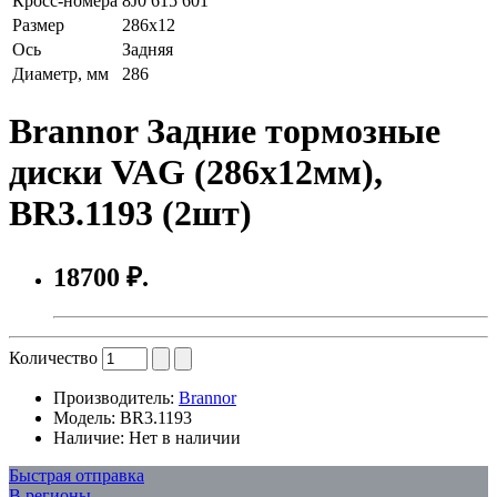
Кросс-номера
8J0 615 601
Размер
286x12
Ось
Задняя
Диаметр, мм
286
Brannor Задние тормозные
диски VAG (286x12мм),
BR3.1193 (2шт)
18700 ₽.
Количество
Производитель:
Brannor
Модель:
BR3.1193
Наличие:
Нет в наличии
Быстрая отправка
В регионы