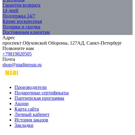
Гарантия возврата
14 дней
Поддержка 24/7
Кроме воскресенья
Подарки и скидки
Постоянным клиентам
Адрес
проспект Обуховской Обороны, 127АД, Санкт-Петербург
Позвоните нам
+79819820505
Почта
shop@madigroup.ru
Производители
Подарочные сертификаты
Партнерская программа
Акции
Карта сайта
Личный кабинет
История заказов
Закладки