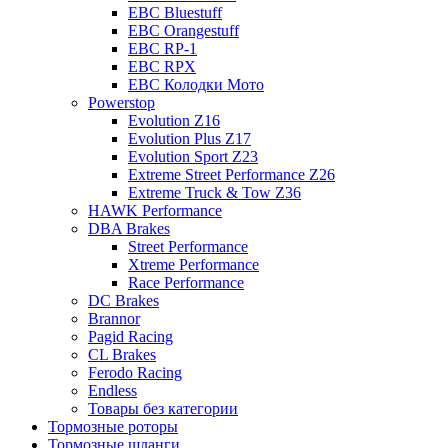
EBC Bluestuff
EBC Orangestuff
EBC RP-1
EBC RPX
EBC Колодки Мото
Powerstop
Evolution Z16
Evolution Plus Z17
Evolution Sport Z23
Extreme Street Performance Z26
Extreme Truck & Tow Z36
HAWK Performance
DBA Brakes
Street Performance
Xtreme Performance
Race Performance
DC Brakes
Brannor
Pagid Racing
CL Brakes
Ferodo Racing
Endless
Товары без категории
Тормозные роторы
Тормозные шланги