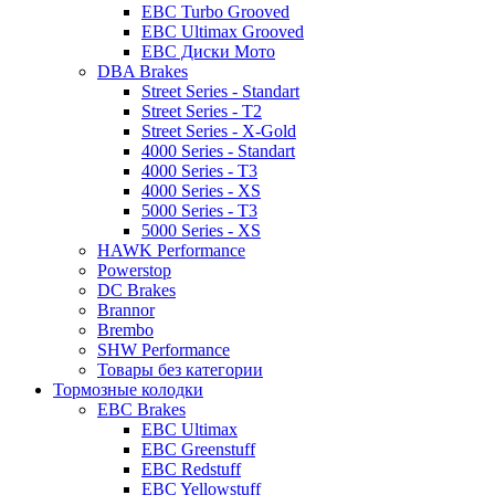
EBC Turbo Grooved
EBC Ultimax Grooved
EBC Диски Мото
DBA Brakes
Street Series - Standart
Street Series - T2
Street Series - X-Gold
4000 Series - Standart
4000 Series - T3
4000 Series - XS
5000 Series - T3
5000 Series - XS
HAWK Performance
Powerstop
DC Brakes
Brannor
Brembo
SHW Performance
Товары без категории
Тормозные колодки
EBC Brakes
EBC Ultimax
EBC Greenstuff
EBC Redstuff
EBC Yellowstuff