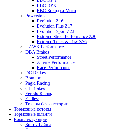
EBC RP-1
EBC RPX
EBC Колодки Мото
Powerstop
Evolution Z16
Evolution Plus Z17
Evolution Sport Z23
Extreme Street Performance Z26
Extreme Truck & Tow Z36
HAWK Performance
DBA Brakes
Street Performance
Xtreme Performance
Race Performance
DC Brakes
Brannor
Pagid Racing
CL Brakes
Ferodo Racing
Endless
Товары без категории
Тормозные роторы
Тормозные шланги
Комплектующие
Болты Гайки