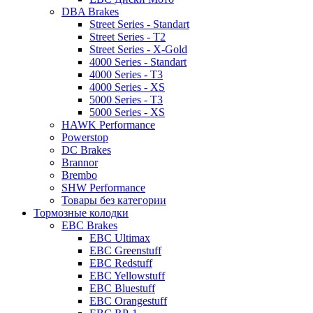
DBA Brakes
Street Series - Standart
Street Series - T2
Street Series - X-Gold
4000 Series - Standart
4000 Series - T3
4000 Series - XS
5000 Series - T3
5000 Series - XS
HAWK Performance
Powerstop
DC Brakes
Brannor
Brembo
SHW Performance
Товары без категории
Тормозные колодки
EBC Brakes
EBC Ultimax
EBC Greenstuff
EBC Redstuff
EBC Yellowstuff
EBC Bluestuff
EBC Orangestuff