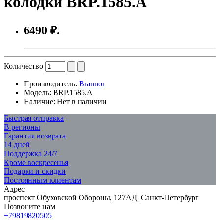
колодки BRP.1585.A
6490 ₽.
Количество
Производитель:
Brannor
Модель:
BRP.1585.A
Наличие:
Нет в наличии
Быстрая отправка
В регионы
Гарантия возврата
14 дней
Поддержка 24/7
Кроме воскресенья
Подарки и скидки
Постоянным клиентам
Адрес
проспект Обуховской Обороны, 127АД, Санкт-Петербург
Позвоните нам
+79819820505