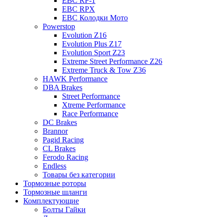
EBC RP-1
EBC RPX
EBC Колодки Мото
Powerstop
Evolution Z16
Evolution Plus Z17
Evolution Sport Z23
Extreme Street Performance Z26
Extreme Truck & Tow Z36
HAWK Performance
DBA Brakes
Street Performance
Xtreme Performance
Race Performance
DC Brakes
Brannor
Pagid Racing
CL Brakes
Ferodo Racing
Endless
Товары без категории
Тормозные роторы
Тормозные шланги
Комплектующие
Болты Гайки