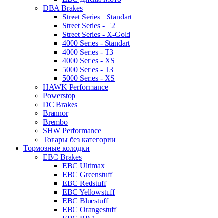
DBA Brakes
Street Series - Standart
Street Series - T2
Street Series - X-Gold
4000 Series - Standart
4000 Series - T3
4000 Series - XS
5000 Series - T3
5000 Series - XS
HAWK Performance
Powerstop
DC Brakes
Brannor
Brembo
SHW Performance
Товары без категории
Тормозные колодки
EBC Brakes
EBC Ultimax
EBC Greenstuff
EBC Redstuff
EBC Yellowstuff
EBC Bluestuff
EBC Orangestuff