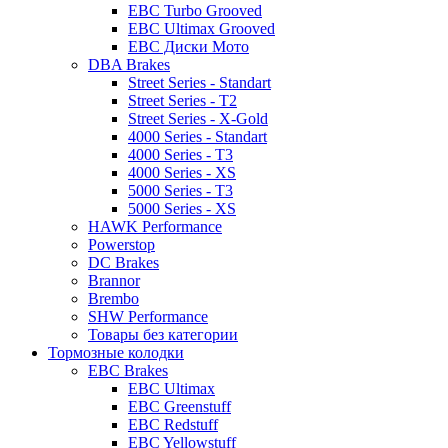
EBC Turbo Grooved
EBC Ultimax Grooved
EBC Диски Мото
DBA Brakes
Street Series - Standart
Street Series - T2
Street Series - X-Gold
4000 Series - Standart
4000 Series - T3
4000 Series - XS
5000 Series - T3
5000 Series - XS
HAWK Performance
Powerstop
DC Brakes
Brannor
Brembo
SHW Performance
Товары без категории
Тормозные колодки
EBC Brakes
EBC Ultimax
EBC Greenstuff
EBC Redstuff
EBC Yellowstuff