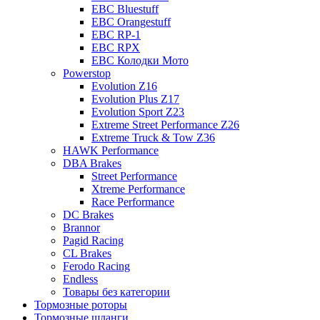
EBC Bluestuff
EBC Orangestuff
EBC RP-1
EBC RPX
EBC Колодки Мото
Powerstop
Evolution Z16
Evolution Plus Z17
Evolution Sport Z23
Extreme Street Performance Z26
Extreme Truck & Tow Z36
HAWK Performance
DBA Brakes
Street Performance
Xtreme Performance
Race Performance
DC Brakes
Brannor
Pagid Racing
CL Brakes
Ferodo Racing
Endless
Товары без категории
Тормозные роторы
Тормозные шланги