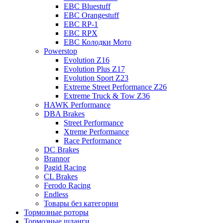
EBC Bluestuff
EBC Orangestuff
EBC RP-1
EBC RPX
EBC Колодки Мото
Powerstop
Evolution Z16
Evolution Plus Z17
Evolution Sport Z23
Extreme Street Performance Z26
Extreme Truck & Tow Z36
HAWK Performance
DBA Brakes
Street Performance
Xtreme Performance
Race Performance
DC Brakes
Brannor
Pagid Racing
CL Brakes
Ferodo Racing
Endless
Товары без категории
Тормозные роторы
Тормозные шланги