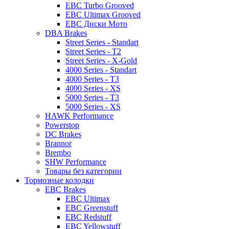
EBC Turbo Grooved
EBC Ultimax Grooved
EBC Диски Мото
DBA Brakes
Street Series - Standart
Street Series - T2
Street Series - X-Gold
4000 Series - Standart
4000 Series - T3
4000 Series - XS
5000 Series - T3
5000 Series - XS
HAWK Performance
Powerstop
DC Brakes
Brannor
Brembo
SHW Performance
Товары без категории
Тормозные колодки
EBC Brakes
EBC Ultimax
EBC Greenstuff
EBC Redstuff
EBC Yellowstuff