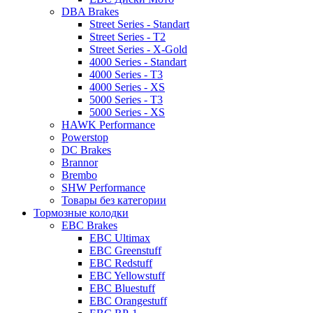
DBA Brakes
Street Series - Standart
Street Series - T2
Street Series - X-Gold
4000 Series - Standart
4000 Series - T3
4000 Series - XS
5000 Series - T3
5000 Series - XS
HAWK Performance
Powerstop
DC Brakes
Brannor
Brembo
SHW Performance
Товары без категории
Тормозные колодки
EBC Brakes
EBC Ultimax
EBC Greenstuff
EBC Redstuff
EBC Yellowstuff
EBC Bluestuff
EBC Orangestuff