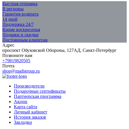
Быстрая отправка
В регионы
Гарантия возврата
14 дней
Поддержка 24/7
Кроме воскресенья
Подарки и скидки
Постоянным клиентам
Адрес
проспект Обуховской Обороны, 127АД, Санкт-Петербург
Позвоните нам
+79819820505
Почта
shop@madigroup.ru
Производители
Подарочные сертификаты
Партнерская программа
Акции
Карта сайта
Личный кабинет
История заказов
Закладки