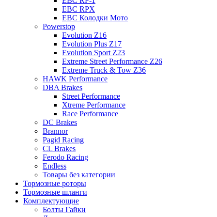
EBC RP-1
EBC RPX
EBC Колодки Мото
Powerstop
Evolution Z16
Evolution Plus Z17
Evolution Sport Z23
Extreme Street Performance Z26
Extreme Truck & Tow Z36
HAWK Performance
DBA Brakes
Street Performance
Xtreme Performance
Race Performance
DC Brakes
Brannor
Pagid Racing
CL Brakes
Ferodo Racing
Endless
Товары без категории
Тормозные роторы
Тормозные шланги
Комплектующие
Болты Гайки