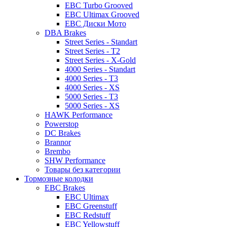
EBC Turbo Grooved
EBC Ultimax Grooved
EBC Диски Мото
DBA Brakes
Street Series - Standart
Street Series - T2
Street Series - X-Gold
4000 Series - Standart
4000 Series - T3
4000 Series - XS
5000 Series - T3
5000 Series - XS
HAWK Performance
Powerstop
DC Brakes
Brannor
Brembo
SHW Performance
Товары без категории
Тормозные колодки
EBC Brakes
EBC Ultimax
EBC Greenstuff
EBC Redstuff
EBC Yellowstuff