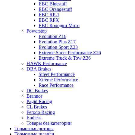
EBC Bluestuff
EBC Orangestuff
EBC RP-1
EBC RPX
EBC Колодки Мото
Powerstop
Evolution Z16
Evolution Plus Z17
Evolution Sport Z23
Extreme Street Performance Z26
Extreme Truck & Tow Z36
HAWK Performance
DBA Brakes
Street Performance
Xtreme Performance
Race Performance
DC Brakes
Brannor
Pagid Racing
CL Brakes
Ferodo Racing
Endless
Товары без категории
Тормозные роторы
Тормозные шланги