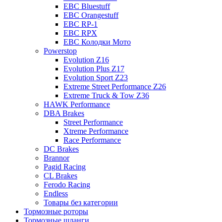
EBC Bluestuff
EBC Orangestuff
EBC RP-1
EBC RPX
EBC Колодки Мото
Powerstop
Evolution Z16
Evolution Plus Z17
Evolution Sport Z23
Extreme Street Performance Z26
Extreme Truck & Tow Z36
HAWK Performance
DBA Brakes
Street Performance
Xtreme Performance
Race Performance
DC Brakes
Brannor
Pagid Racing
CL Brakes
Ferodo Racing
Endless
Товары без категории
Тормозные роторы
Тормозные шланги