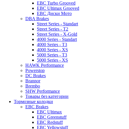
EBC Turbo Grooved
EBC Ultimax Grooved
EBC Диски Мото
DBA Brakes
Street Series - Standart
Street Series - T2
Street Series - X-Gold
4000 Series - Standart
4000 Series - T3
4000 Series - XS
5000 Series - T3
5000 Series - XS
HAWK Performance
Powerstop
DC Brakes
Brannor
Brembo
SHW Performance
Товары без категории
Тормозные колодки
EBC Brakes
EBC Ultimax
EBC Greenstuff
EBC Redstuff
EBC Yellowstuff