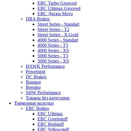
EBC Turbo Grooved
EBC Ultimax Grooved
EBC Диски Мото
DBA Brakes
Street Series - Standart
Street Series - T2
Street Series - X-Gold
4000 Series - Standart
4000 Series - T3
4000 Series - XS
5000 Series - T3
5000 Series - XS
HAWK Performance
Powerstop
DC Brakes
Brannor
Brembo
SHW Performance
Товары без категории
Тормозные колодки
EBC Brakes
EBC Ultimax
EBC Greenstuff
EBC Redstuff
EBC Yellowstuff