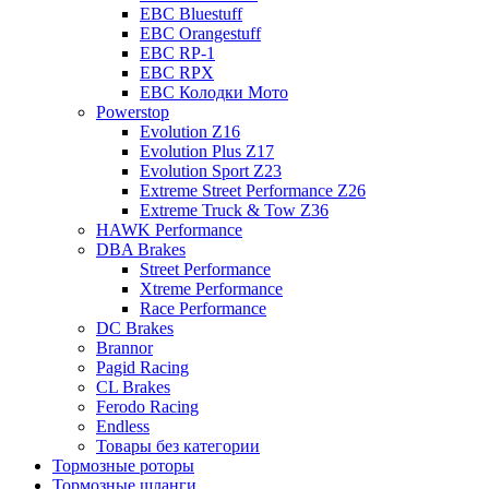
EBC Bluestuff
EBC Orangestuff
EBC RP-1
EBC RPX
EBC Колодки Мото
Powerstop
Evolution Z16
Evolution Plus Z17
Evolution Sport Z23
Extreme Street Performance Z26
Extreme Truck & Tow Z36
HAWK Performance
DBA Brakes
Street Performance
Xtreme Performance
Race Performance
DC Brakes
Brannor
Pagid Racing
CL Brakes
Ferodo Racing
Endless
Товары без категории
Тормозные роторы
Тормозные шланги