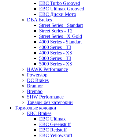
EBC Turbo Grooved
EBC Ultimax Grooved
EBC Диски Мото
DBA Brakes
Street Series - Standart
Street Series - T2
Street Series - X-Gold
4000 Series - Standart
4000 Series - T3
4000 Series - XS
5000 Series - T3
5000 Series - XS
HAWK Performance
Powerstop
DC Brakes
Brannor
Brembo
SHW Performance
Товары без категории
Тормозные колодки
EBC Brakes
EBC Ultimax
EBC Greenstuff
EBC Redstuff
EBC Yellowstuff