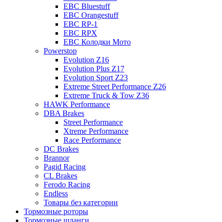
EBC Bluestuff
EBC Orangestuff
EBC RP-1
EBC RPX
EBC Колодки Мото
Powerstop
Evolution Z16
Evolution Plus Z17
Evolution Sport Z23
Extreme Street Performance Z26
Extreme Truck & Tow Z36
HAWK Performance
DBA Brakes
Street Performance
Xtreme Performance
Race Performance
DC Brakes
Brannor
Pagid Racing
CL Brakes
Ferodo Racing
Endless
Товары без категории
Тормозные роторы
Тормозные шланги