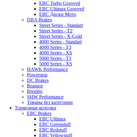
EBC Turbo Grooved
EBC Ultimax Grooved
EBC Диски Мото
DBA Brakes
Street Series - Standart
Street Series - T2
Street Series - X-Gold
4000 Series - Standart
4000 Series - T3
4000 Series - XS
5000 Series - T3
5000 Series - XS
HAWK Performance
Powerstop
DC Brakes
Brannor
Brembo
SHW Performance
Товары без категории
Тормозные колодки
EBC Brakes
EBC Ultimax
EBC Greenstuff
EBC Redstuff
EBC Yellowstuff