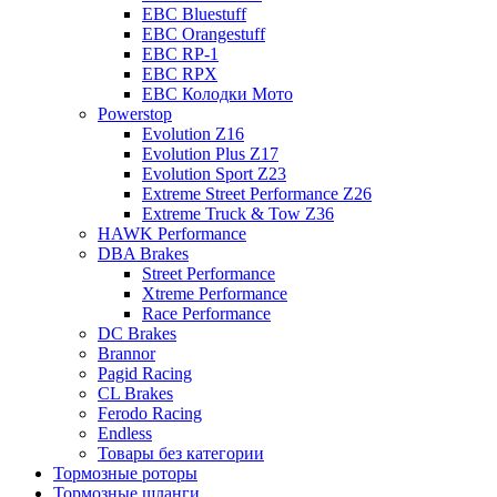
EBC Bluestuff
EBC Orangestuff
EBC RP-1
EBC RPX
EBC Колодки Мото
Powerstop
Evolution Z16
Evolution Plus Z17
Evolution Sport Z23
Extreme Street Performance Z26
Extreme Truck & Tow Z36
HAWK Performance
DBA Brakes
Street Performance
Xtreme Performance
Race Performance
DC Brakes
Brannor
Pagid Racing
CL Brakes
Ferodo Racing
Endless
Товары без категории
Тормозные роторы
Тормозные шланги