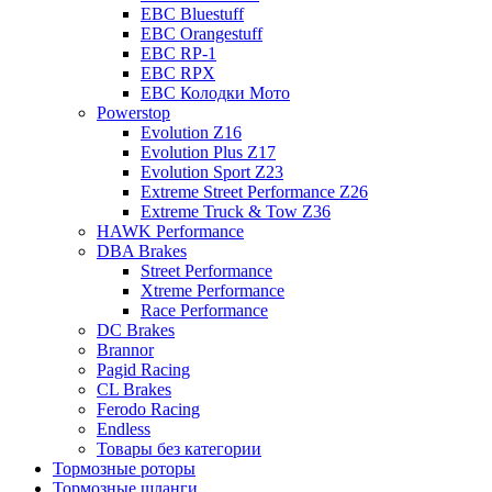
EBC Bluestuff
EBC Orangestuff
EBC RP-1
EBC RPX
EBC Колодки Мото
Powerstop
Evolution Z16
Evolution Plus Z17
Evolution Sport Z23
Extreme Street Performance Z26
Extreme Truck & Tow Z36
HAWK Performance
DBA Brakes
Street Performance
Xtreme Performance
Race Performance
DC Brakes
Brannor
Pagid Racing
CL Brakes
Ferodo Racing
Endless
Товары без категории
Тормозные роторы
Тормозные шланги