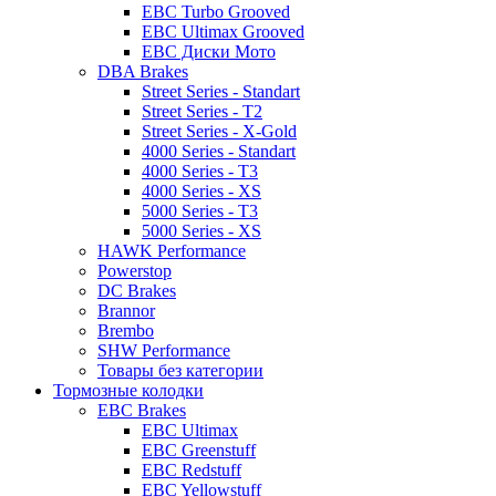
EBC Turbo Grooved
EBC Ultimax Grooved
EBC Диски Мото
DBA Brakes
Street Series - Standart
Street Series - T2
Street Series - X-Gold
4000 Series - Standart
4000 Series - T3
4000 Series - XS
5000 Series - T3
5000 Series - XS
HAWK Performance
Powerstop
DC Brakes
Brannor
Brembo
SHW Performance
Товары без категории
Тормозные колодки
EBC Brakes
EBC Ultimax
EBC Greenstuff
EBC Redstuff
EBC Yellowstuff