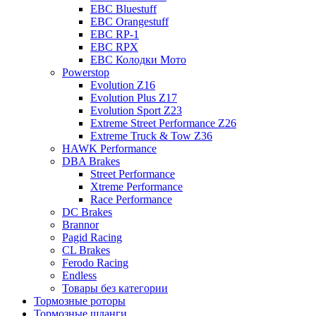
EBC Bluestuff
EBC Orangestuff
EBC RP-1
EBC RPX
EBC Колодки Мото
Powerstop
Evolution Z16
Evolution Plus Z17
Evolution Sport Z23
Extreme Street Performance Z26
Extreme Truck & Tow Z36
HAWK Performance
DBA Brakes
Street Performance
Xtreme Performance
Race Performance
DC Brakes
Brannor
Pagid Racing
CL Brakes
Ferodo Racing
Endless
Товары без категории
Тормозные роторы
Тормозные шланги