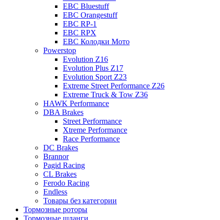
EBC Bluestuff
EBC Orangestuff
EBC RP-1
EBC RPX
EBC Колодки Мото
Powerstop
Evolution Z16
Evolution Plus Z17
Evolution Sport Z23
Extreme Street Performance Z26
Extreme Truck & Tow Z36
HAWK Performance
DBA Brakes
Street Performance
Xtreme Performance
Race Performance
DC Brakes
Brannor
Pagid Racing
CL Brakes
Ferodo Racing
Endless
Товары без категории
Тормозные роторы
Тормозные шланги