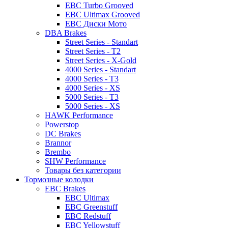
EBC Turbo Grooved
EBC Ultimax Grooved
EBC Диски Мото
DBA Brakes
Street Series - Standart
Street Series - T2
Street Series - X-Gold
4000 Series - Standart
4000 Series - T3
4000 Series - XS
5000 Series - T3
5000 Series - XS
HAWK Performance
Powerstop
DC Brakes
Brannor
Brembo
SHW Performance
Товары без категории
Тормозные колодки
EBC Brakes
EBC Ultimax
EBC Greenstuff
EBC Redstuff
EBC Yellowstuff