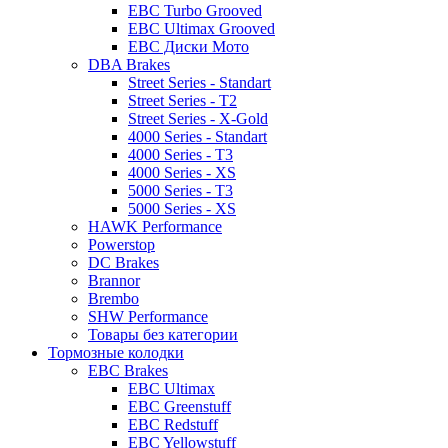
EBC Turbo Grooved
EBC Ultimax Grooved
EBC Диски Мото
DBA Brakes
Street Series - Standart
Street Series - T2
Street Series - X-Gold
4000 Series - Standart
4000 Series - T3
4000 Series - XS
5000 Series - T3
5000 Series - XS
HAWK Performance
Powerstop
DC Brakes
Brannor
Brembo
SHW Performance
Товары без категории
Тормозные колодки
EBC Brakes
EBC Ultimax
EBC Greenstuff
EBC Redstuff
EBC Yellowstuff