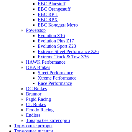
EBC Bluestuff
EBC Orangestuff
EBC RP-1
EBC RPX
EBC Колодки Мото
Powerstop
Evolution Z16
Evolution Plus Z17
Evolution Sport Z23
Extreme Street Performance Z26
Extreme Truck & Tow Z36
HAWK Performance
DBA Brakes
Street Performance
Xtreme Performance
Race Performance
DC Brakes
Brannor
Pagid Racing
CL Brakes
Ferodo Racing
Endless
Товары без категории
Тормозные роторы
Тормозные шланги