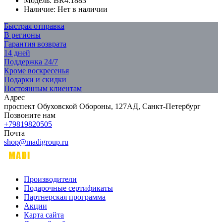
Модель:
BR4.1883
Наличие:
Нет в наличии
Быстрая отправка
В регионы
Гарантия возврата
14 дней
Поддержка 24/7
Кроме воскресенья
Подарки и скидки
Постоянным клиентам
Адрес
проспект Обуховской Обороны, 127АД, Санкт-Петербург
Позвоните нам
+79819820505
Почта
shop@madigroup.ru
Производители
Подарочные сертификаты
Партнерская программа
Акции
Карта сайта