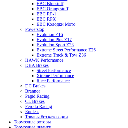
EBC Bluestuff
EBC Orangestuff
EBC RP-1
EBC RPX
EBC Колодки Мото
Powerstop
Evolution Z16
Evolution Plus Z17
Evolution Sport Z23
Extreme Street Performance Z26
Extreme Truck & Tow Z36
HAWK Performance
DBA Brakes
Street Performance
Xtreme Performance
Race Performance
DC Brakes
Brannor
Pagid Racing
CL Brakes
Ferodo Racing
Endless
Товары без категории
Тормозные роторы
Тормозные шланги