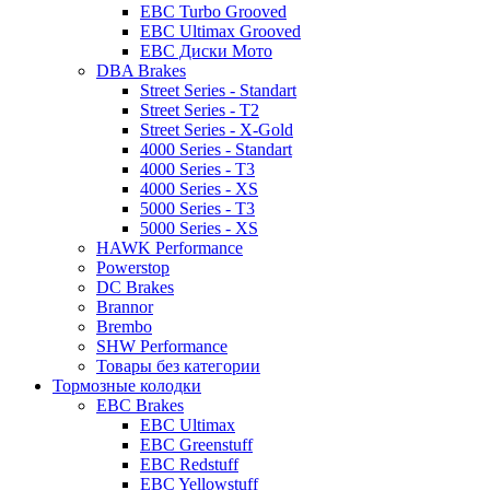
EBC Turbo Grooved
EBC Ultimax Grooved
EBC Диски Мото
DBA Brakes
Street Series - Standart
Street Series - T2
Street Series - X-Gold
4000 Series - Standart
4000 Series - T3
4000 Series - XS
5000 Series - T3
5000 Series - XS
HAWK Performance
Powerstop
DC Brakes
Brannor
Brembo
SHW Performance
Товары без категории
Тормозные колодки
EBC Brakes
EBC Ultimax
EBC Greenstuff
EBC Redstuff
EBC Yellowstuff