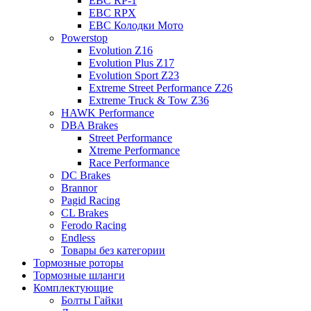
EBC RP-1
EBC RPX
EBC Колодки Мото
Powerstop
Evolution Z16
Evolution Plus Z17
Evolution Sport Z23
Extreme Street Performance Z26
Extreme Truck & Tow Z36
HAWK Performance
DBA Brakes
Street Performance
Xtreme Performance
Race Performance
DC Brakes
Brannor
Pagid Racing
CL Brakes
Ferodo Racing
Endless
Товары без категории
Тормозные роторы
Тормозные шланги
Комплектующие
Болты Гайки