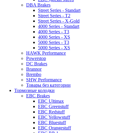
DBA Brakes
Street Series - Standart
Street Series - T2
Street Series - X-Gold
4000 Series - Standart
4000 Series - T3
4000 Series - XS
5000 Series - T3
5000 Series - XS
HAWK Performance
Powerstop
DC Brakes
Brannor
Brembo
SHW Performance
Товары без категории
Тормозные колодки
EBC Brakes
EBC Ultimax
EBC Greenstuff
EBC Redstuff
EBC Yellowstuff
EBC Bluestuff
EBC Orangestuff