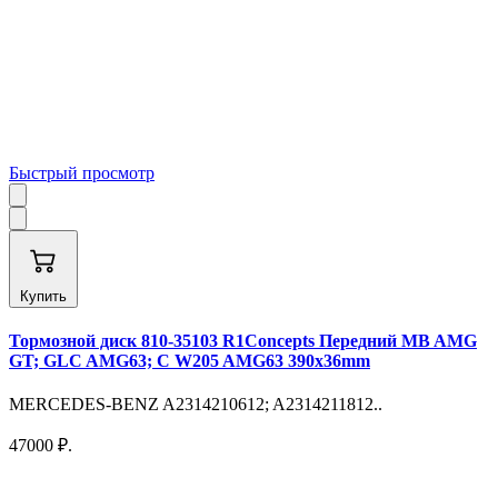
Быстрый просмотр
Купить
Тормозной диск 810-35103 R1Concepts Передний MB AMG
GT; GLC AMG63; C W205 AMG63 390х36mm
MERCEDES-BENZ A2314210612; A2314211812..
47000 ₽.