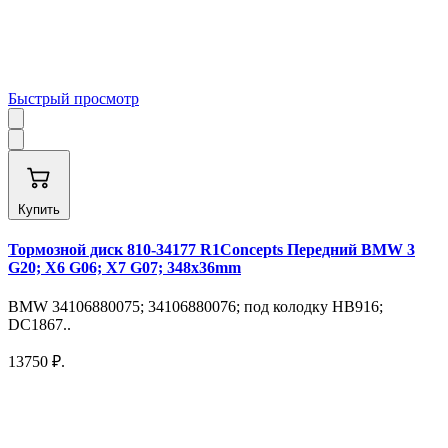
Быстрый просмотр
Купить
Тормозной диск 810-34177 R1Concepts Передний BMW 3
G20; X6 G06; X7 G07; 348х36mm
BMW 34106880075; 34106880076; под колодку HB916;
DC1867..
13750 ₽.