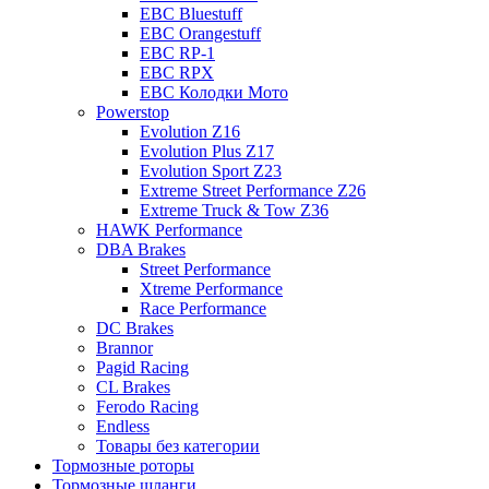
EBC Bluestuff
EBC Orangestuff
EBC RP-1
EBC RPX
EBC Колодки Мото
Powerstop
Evolution Z16
Evolution Plus Z17
Evolution Sport Z23
Extreme Street Performance Z26
Extreme Truck & Tow Z36
HAWK Performance
DBA Brakes
Street Performance
Xtreme Performance
Race Performance
DC Brakes
Brannor
Pagid Racing
CL Brakes
Ferodo Racing
Endless
Товары без категории
Тормозные роторы
Тормозные шланги