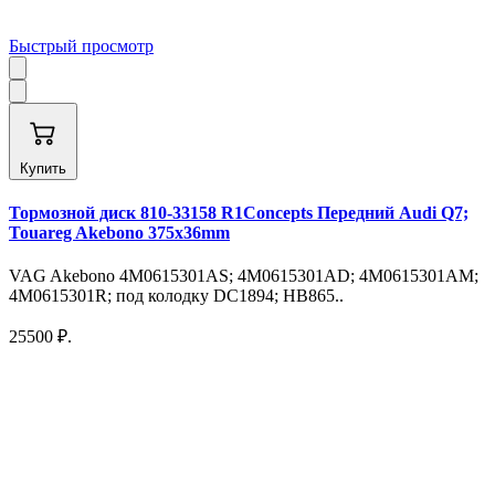
Быстрый просмотр
Купить
Тормозной диск 810-33158 R1Concepts Передний Audi Q7;
Touareg Akebono 375х36mm
VAG Akebono 4M0615301AS; 4M0615301AD; 4M0615301AM;
4M0615301R; под колодку DC1894; HB865..
25500 ₽.