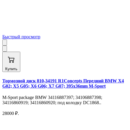
Быстрый просмотр
Купить
Тормозной диск 810-34191 R1Concepts Передний BMW X4
G02; X5 G05; X6 G06; X7 G07; 395х36mm M-Sport
M-Sport package BMW 34116887397; 34106887398;
34116860919; 34116860920; под колодку DC1868..
28000 ₽.