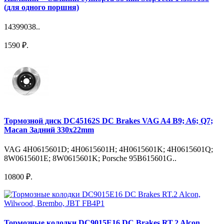
(для одного поршня)
14399038..
1590 ₽.
Тормозной диск DC45162S DC Brakes VAG A4 B9; A6; Q7;
Macan Задний 330x22mm
VAG 4H0615601D; 4H0615601H; 4H0615601K; 4H0615601Q;
8W0615601E; 8W0615601K; Porsche 95B615601G..
10800 ₽.
Тормозные колодки DC9015E16 DC Brakes RT.2 Alcon,