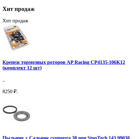
Хит продаж
Хит продаж
Крепеж тормозных роторов AP Racing CP4135-106K12
(комплект 12 шт)
..
8250 ₽.
Пыльник + Сальник суппорта 38 mm StopTech 143.99038