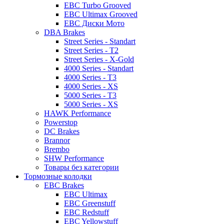
EBC Turbo Grooved
EBC Ultimax Grooved
EBC Диски Мото
DBA Brakes
Street Series - Standart
Street Series - T2
Street Series - X-Gold
4000 Series - Standart
4000 Series - T3
4000 Series - XS
5000 Series - T3
5000 Series - XS
HAWK Performance
Powerstop
DC Brakes
Brannor
Brembo
SHW Performance
Товары без категории
Тормозные колодки
EBC Brakes
EBC Ultimax
EBC Greenstuff
EBC Redstuff
EBC Yellowstuff