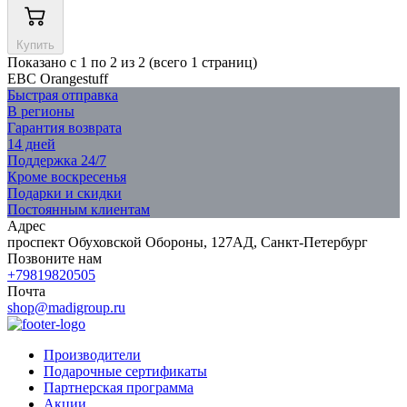
Купить
Показано с 1 по 2 из 2 (всего 1 страниц)
EBC Orangestuff
Быстрая отправка
В регионы
Гарантия возврата
14 дней
Поддержка 24/7
Кроме воскресенья
Подарки и скидки
Постоянным клиентам
Адрес
проспект Обуховской Обороны, 127АД, Санкт-Петербург
Позвоните нам
+79819820505
Почта
shop@madigroup.ru
Производители
Подарочные сертификаты
Партнерская программа
Акции