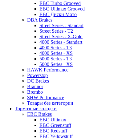
EBC Turbo Grooved
EBC Ultimax Grooved
EBC Диски Мото
DBA Brakes
Street Series - Standart
Street Series - T2
Street Series - X-Gold
4000 Series - Standart
4000 Series - T3
4000 Series - XS
5000 Series - T3
5000 Series - XS
HAWK Performance
Powerstop
DC Brakes
Brannor
Brembo
SHW Performance
Товары без категории
Тормозные колодки
EBC Brakes
EBC Ultimax
EBC Greenstuff
EBC Redstuff
EBC Yellowstuff