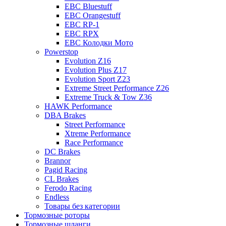
EBC Bluestuff
EBC Orangestuff
EBC RP-1
EBC RPX
EBC Колодки Мото
Powerstop
Evolution Z16
Evolution Plus Z17
Evolution Sport Z23
Extreme Street Performance Z26
Extreme Truck & Tow Z36
HAWK Performance
DBA Brakes
Street Performance
Xtreme Performance
Race Performance
DC Brakes
Brannor
Pagid Racing
CL Brakes
Ferodo Racing
Endless
Товары без категории
Тормозные роторы
Тормозные шланги