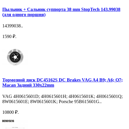
Пыльник + Сальник суппорта 38 mm StopTech 143.99038
(для одного поршня)
14399038..
1590 ₽.
Тормозной диск DC45162S DC Brakes VAG A4 B9; A6; Q7;
Macan Задний 330x22mm
VAG 4H0615601D; 4H0615601H; 4H0615601K; 4H0615601Q;
8W0615601E; 8W0615601K; Porsche 95B615601G..
10800 ₽.