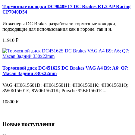
Тормозные колодки DC9048E17 DC Brakes RT.2 AP Racing
CP7040D54
Инженеры DC Brakes разработали тормозные колодки,
подходящие для использования как в городе, так и н..
11910 ₽.
Тормозной диск DC45162S DC Brakes VAG A4 B9; A6; Q7;
Macan Задний 330x22mm
VAG 4H0615601D; 4H0615601H; 4H0615601K; 4H0615601Q;
8W0615601E; 8W0615601K; Porsche 95B615601G..
10800 ₽.
Новые поступления