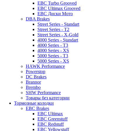
EBC Turbo Grooved
EBC Ultimax Grooved
EBC Диски Мото
DBA Brakes
Street Series - Standart
Street Series - T2
Street Series - X-Gold
4000 Series - Standart
4000 Series - T3
4000 Series - XS
5000 Series - T3
5000 Series - XS
HAWK Performance
Powerstop
DC Brakes
Brannor
Brembo
SHW Performance
Товары без категории
Тормозные колодки
EBC Brakes
EBC Ultimax
EBC Greenstuff
EBC Redstuff
EBC Yellowstuff