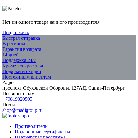
Нет ни одного товара данного производителя.
Продолжить
Быстрая отправка
В регионы
Гарантия возврата
14 дней
Поддержка 24/7
Кроме воскресенья
Подарки и скидки
Постоянным клиентам
Адрес
проспект Обуховской Обороны, 127АД, Санкт-Петербург
Позвоните нам
+79819820505
Почта
shop@madigroup.ru
Производители
Подарочные сертификаты
Партнерская программа