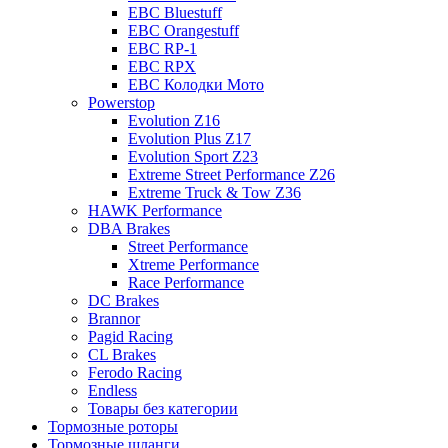
EBC Bluestuff
EBC Orangestuff
EBC RP-1
EBC RPX
EBC Колодки Мото
Powerstop
Evolution Z16
Evolution Plus Z17
Evolution Sport Z23
Extreme Street Performance Z26
Extreme Truck & Tow Z36
HAWK Performance
DBA Brakes
Street Performance
Xtreme Performance
Race Performance
DC Brakes
Brannor
Pagid Racing
CL Brakes
Ferodo Racing
Endless
Товары без категории
Тормозные роторы
Тормозные шланги