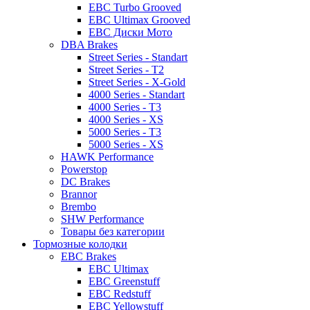
EBC Turbo Grooved
EBC Ultimax Grooved
EBC Диски Мото
DBA Brakes
Street Series - Standart
Street Series - T2
Street Series - X-Gold
4000 Series - Standart
4000 Series - T3
4000 Series - XS
5000 Series - T3
5000 Series - XS
HAWK Performance
Powerstop
DC Brakes
Brannor
Brembo
SHW Performance
Товары без категории
Тормозные колодки
EBC Brakes
EBC Ultimax
EBC Greenstuff
EBC Redstuff
EBC Yellowstuff