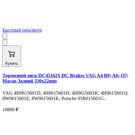
Быстрый просмотр
Купить
Тормозной диск DC45162S DC Brakes VAG A4 B9; A6; Q7;
Macan Задний 330x22mm
VAG 4H0615601D; 4H0615601H; 4H0615601K; 4H0615601Q;
8W0615601E; 8W0615601K; Porsche 95B615601G..
10800 ₽.