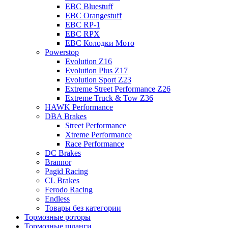
EBC Bluestuff
EBC Orangestuff
EBC RP-1
EBC RPX
EBC Колодки Мото
Powerstop
Evolution Z16
Evolution Plus Z17
Evolution Sport Z23
Extreme Street Performance Z26
Extreme Truck & Tow Z36
HAWK Performance
DBA Brakes
Street Performance
Xtreme Performance
Race Performance
DC Brakes
Brannor
Pagid Racing
CL Brakes
Ferodo Racing
Endless
Товары без категории
Тормозные роторы
Тормозные шланги